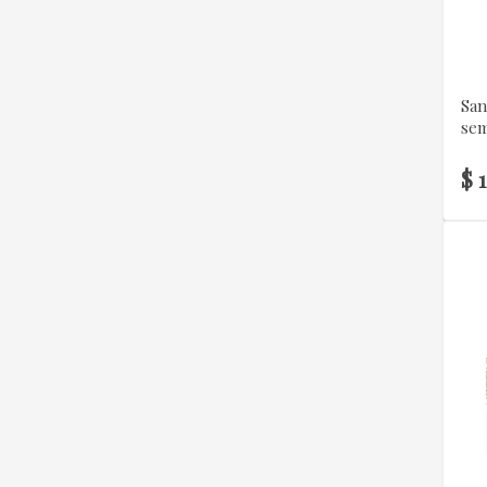
San
sem
$ 