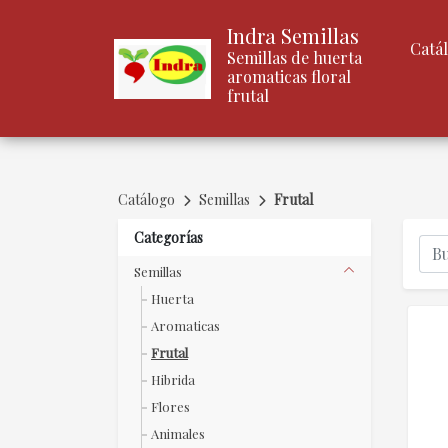
Indra Semillas
Catá
Semillas de huerta
aromaticas floral
frutal
Catálogo
Semillas
Frutal
Categorías
Semillas
Huerta
Aromaticas
Frutal
Hibrida
Flores
Animales