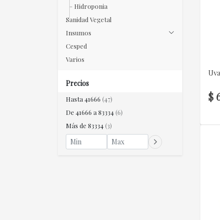
Hidroponia
Sanidad Vegetal
Insumos
Cesped
Varios
Uva
Precios
$ 
Hasta 41666
(47)
De 41666 a 83334
(6)
Más de 83334
(3)