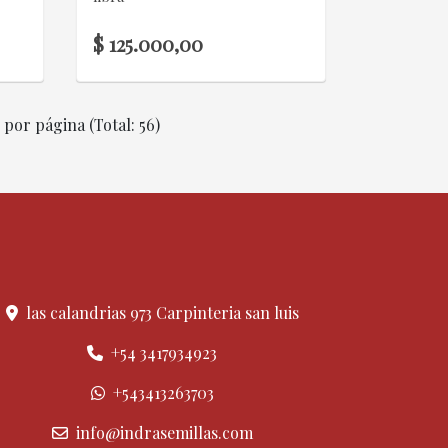
$ 125.000,00
por página (Total: 56)
las calandrias 973 Carpinteria san luis
+54 3417934923
+543413263703
info@indrasemillas.com