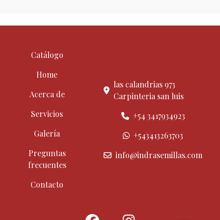
Catálogo
Home
las calandrias 973
Acerca de
Carpinteria san luis
Servicios
+54 3417934923
Galería
+543413263703
Preguntas
info@indrasemillas.com
frecuentes
Contacto