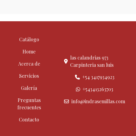
Catálogo
Home
las calandrias 973
Acerca de
Carpinteria san luis
Servicios
+54 3417934923
Galería
+543413263703
Preguntas
info@indrasemillas.com
frecuentes
Contacto