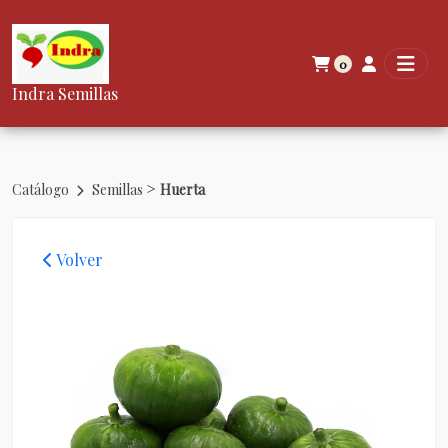
0
Indra Semillas
>
Catálogo
Semillas
Huerta
Volver