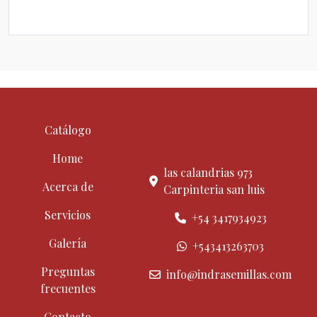
Catálogo
Home
las calandrias 973
Acerca de
Carpinteria san luis
Servicios
+54 3417934923
Galería
+543413263703
Preguntas
info@indrasemillas.com
frecuentes
Contacto