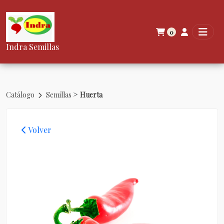
0
Indra Semillas
>
Catálogo
Semillas
Huerta
Volver