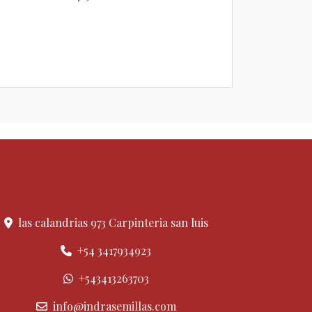
las calandrias 973 Carpinteria san luis
+54 3417934923
+543413263703
info@indrasemillas.com