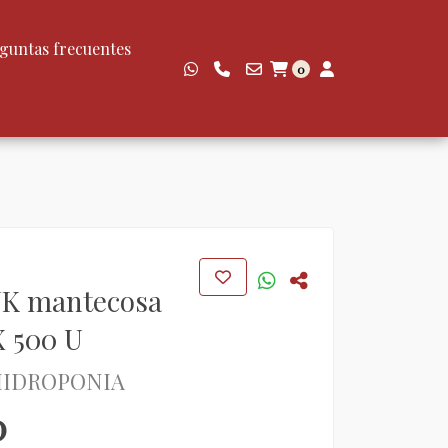
guntas frecuentes
0
K mantecosa
 500 U
HIDROPONIA
0