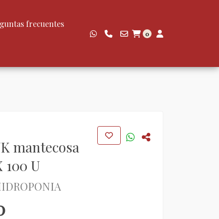
guntas frecuentes
0
K mantecosa
 100 U
HIDROPONIA
0