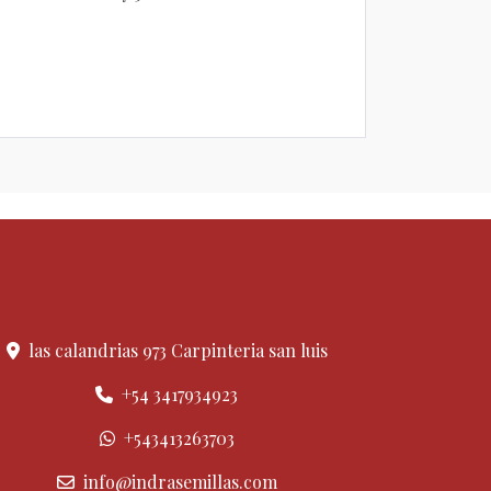
las calandrias 973 Carpinteria san luis
+54 3417934923
+543413263703
info@indrasemillas.com