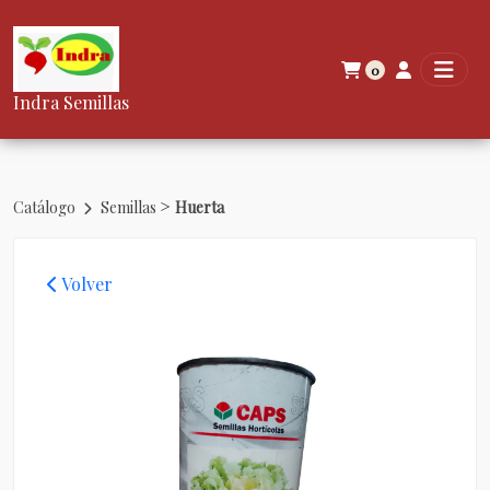
0
Indra Semillas
>
Catálogo
Semillas
Huerta
Volver