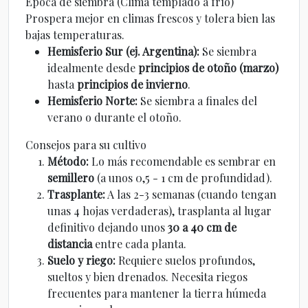
Época de siembra (Clima templado a frío)
Prospera mejor en climas frescos y tolera bien las
bajas temperaturas.
Hemisferio Sur (ej. Argentina):
Se siembra
idealmente desde
principios de otoño (marzo)
hasta
principios de invierno
.
Hemisferio Norte:
Se siembra a finales del
verano o durante el otoño.
Consejos para su cultivo
Método:
Lo más recomendable es sembrar en
semillero
(a unos 0,5 - 1 cm de profundidad).
Trasplante:
A las 2-3 semanas (cuando tengan
unas 4 hojas verdaderas), trasplanta al lugar
definitivo dejando unos
30 a 40 cm de
distancia
entre cada planta.
Suelo y riego:
Requiere suelos profundos,
sueltos y bien drenados. Necesita riegos
frecuentes para mantener la tierra húmeda