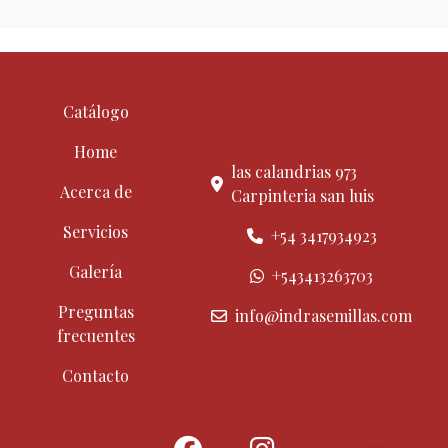
Catálogo
Home
las calandrias 973
Acerca de
Carpinteria san luis
Servicios
+54 3417934923
Galería
+543413263703
Preguntas
info@indrasemillas.com
frecuentes
Contacto