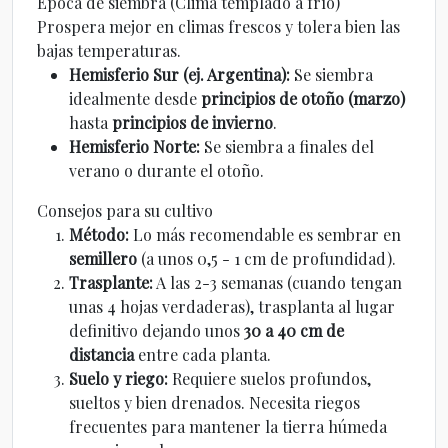
Época de siembra (Clima templado a frío)
Prospera mejor en climas frescos y tolera bien las
bajas temperaturas.
Hemisferio Sur (ej. Argentina):
Se siembra
idealmente desde
principios de otoño (marzo)
hasta
principios de invierno
.
Hemisferio Norte:
Se siembra a finales del
verano o durante el otoño.
Consejos para su cultivo
Método:
Lo más recomendable es sembrar en
semillero
(a unos 0,5 - 1 cm de profundidad).
Trasplante:
A las 2-3 semanas (cuando tengan
unas 4 hojas verdaderas), trasplanta al lugar
definitivo dejando unos
30 a 40 cm de
distancia
entre cada planta.
Suelo y riego:
Requiere suelos profundos,
sueltos y bien drenados. Necesita riegos
frecuentes para mantener la tierra húmeda