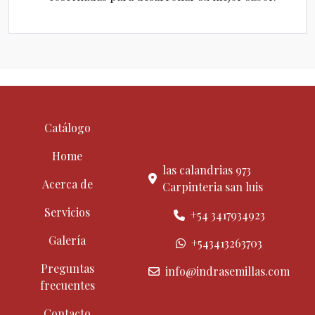
Catálogo
Home
las calandrias 973
Acerca de
Carpinteria san luis
Servicios
+54 3417934923
Galería
+543413263703
Preguntas
info@indrasemillas.com
frecuentes
Contacto