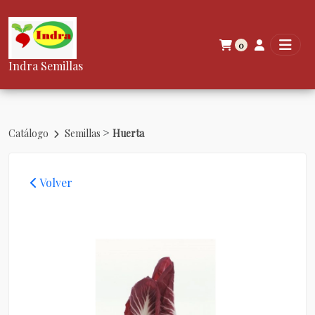
0
Indra Semillas
>
Catálogo
Semillas
Huerta
Volver